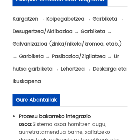
Kargatzen
→
Koipegabetzea
→
Garbiketa
→
Desugertzea/Aktibazioa
→
Garbiketa
→
Galvanizazioa (zinka/nikela/kromoa, etab.)
→
Garbiketa
→
Pasibazioa/Zigilatzea
→
Ur
hutsa garbiketa
→
Lehortzea
→
Deskarga eta
Ikuskapena
Gure Abantailak
Prozesu bakarreko integrazio
osoa:
Sistema osoa hornitzen dugu,
aurretratamendua barne, xaflatzeko