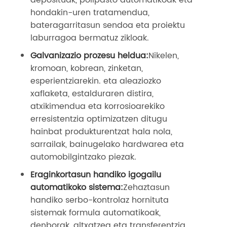
deposituak, polipasto automatikoak eta
hondakin-uren tratamendua,
bateragarritasun sendoa eta proiektu
laburragoa bermatuz zikloak.
Galvanizazio prozesu heldua:
Nikelen,
kromoan, kobrean, zinketan,
esperientziarekin. eta aleaziozko
xaflaketa, estalduraren distira,
atxikimendua eta korrosioarekiko
erresistentzia optimizatzen ditugu
hainbat produkturentzat hala nola,
sarrailak, bainugelako hardwarea eta
automobilgintzako piezak.
Eraginkortasun handiko igogailu
automatikoko sistema:
Zehaztasun
handiko serbo-kontrolaz hornituta
sistemak formula automatikoak,
denborak, altxatzea eta transferentzia