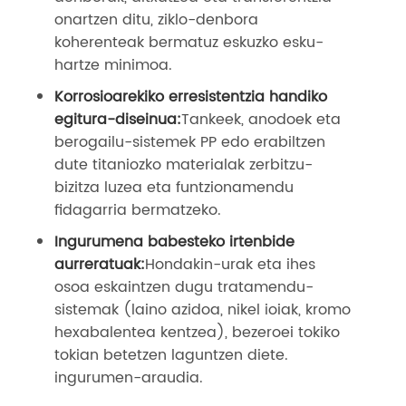
onartzen ditu, ziklo-denbora
koherenteak bermatuz eskuzko esku-
hartze minimoa.
Korrosioarekiko erresistentzia handiko
egitura-diseinua:
Tankeek, anodoek eta
berogailu-sistemek PP edo erabiltzen
dute titaniozko materialak zerbitzu-
bizitza luzea eta funtzionamendu
fidagarria bermatzeko.
Ingurumena babesteko irtenbide
aurreratuak:
Hondakin-urak eta ihes
osoa eskaintzen dugu tratamendu-
sistemak (laino azidoa, nikel ioiak, kromo
hexabalentea kentzea), bezeroei tokiko
tokian betetzen laguntzen diete.
ingurumen-araudia.