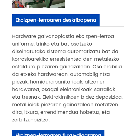
Ekoizpen-lerroaren deskribapena
Hardware galvanoplastia ekoizpen-lerroa
uniforme, trinko eta bat osatzeko
diseinatutako sistema automatizatu bat da
korrosioarekiko erresistentea den metalezko
estaldura piezaren gainazalean. Oso erabilia
da etxeko hardwarean, automobilgintza
piezak, hornidura sanitarioak, altzarien
hardwarea, osagai elektronikoak, sarrailak
eta tresnak. Elektrokimikoen bidez deposizioa,
metal ioiak piezaren gainazalean metatzen
dira, itxura, errendimendua hobetuz, eta
zerbitzu-bizitza.
Ekoizpen-lerroaren fluxu-diagrama