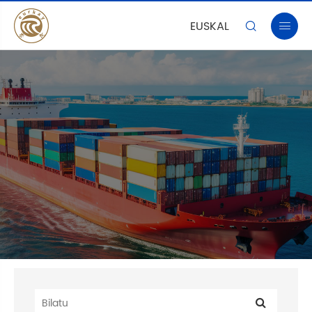
EUSKAL

