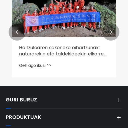


Haitzuloaren sakoneko oihartzunak:
naturarekin eta taldekideekin elkarren
arteko topaketa
Gehiago ikusi >>
GURI BURUZ
PRODUKTUAK