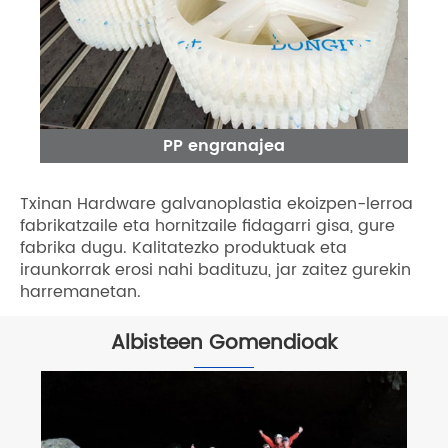
PP engranajea
Txinan Hardware galvanoplastia ekoizpen-lerroa
fabrikatzaile eta hornitzaile fidagarri gisa, gure
fabrika dugu. Kalitatezko produktuak eta
iraunkorrak erosi nahi badituzu, jar zaitez gurekin
harremanetan.
Albisteen Gomendioak