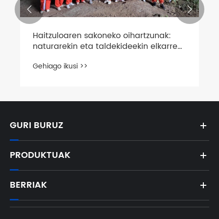


Haitzuloaren sakoneko oihartzunak:
naturarekin eta taldekideekin elkarren
arteko topaketa
Gehiago ikusi >>
GURI BURUZ
PRODUKTUAK
BERRIAK