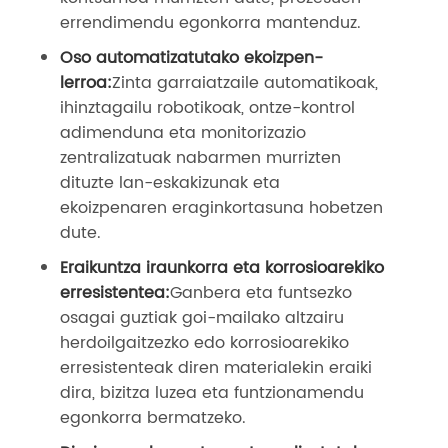
errendimendu egonkorra mantenduz.
Oso automatizatutako ekoizpen-
lerroa:
Zinta garraiatzaile automatikoak,
ihinztagailu robotikoak, ontze-kontrol
adimenduna eta monitorizazio
zentralizatuak nabarmen murrizten
dituzte lan-eskakizunak eta
ekoizpenaren eraginkortasuna hobetzen
dute.
Eraikuntza iraunkorra eta korrosioarekiko
erresistentea:
Ganbera eta funtsezko
osagai guztiak goi-mailako altzairu
herdoilgaitzezko edo korrosioarekiko
erresistenteak diren materialekin eraiki
dira, bizitza luzea eta funtzionamendu
egonkorra bermatzeko.