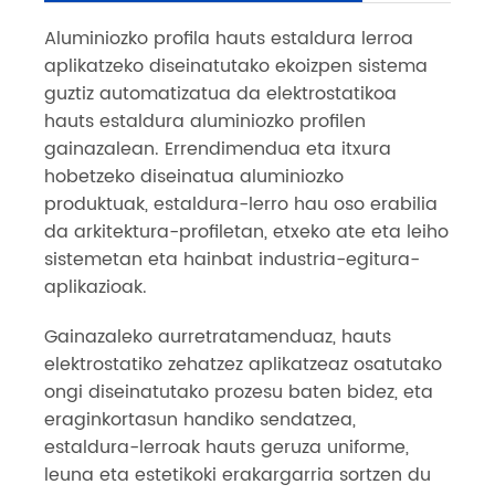
Aluminiozko profila hauts estaldura lerroa
aplikatzeko diseinatutako ekoizpen sistema
guztiz automatizatua da elektrostatikoa
hauts estaldura aluminiozko profilen
gainazalean. Errendimendua eta itxura
hobetzeko diseinatua aluminiozko
produktuak, estaldura-lerro hau oso erabilia
da arkitektura-profiletan, etxeko ate eta leiho
sistemetan eta hainbat industria-egitura-
aplikazioak.
Gainazaleko aurretratamenduaz, hauts
elektrostatiko zehatzez aplikatzeaz osatutako
ongi diseinatutako prozesu baten bidez, eta
eraginkortasun handiko sendatzea,
estaldura-lerroak hauts geruza uniforme,
leuna eta estetikoki erakargarria sortzen du