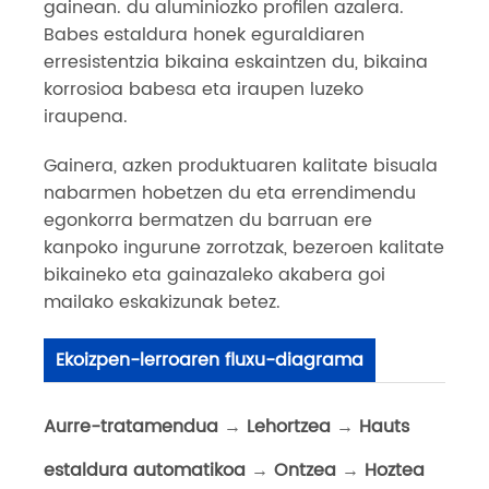
gainean. du aluminiozko profilen azalera.
Babes estaldura honek eguraldiaren
erresistentzia bikaina eskaintzen du, bikaina
korrosioa babesa eta iraupen luzeko
iraupena.
Gainera, azken produktuaren kalitate bisuala
nabarmen hobetzen du eta errendimendu
egonkorra bermatzen du barruan ere
kanpoko ingurune zorrotzak, bezeroen kalitate
bikaineko eta gainazaleko akabera goi
mailako eskakizunak betez.
Ekoizpen-lerroaren fluxu-diagrama
Aurre-tratamendua
→
Lehortzea
→
Hauts
estaldura automatikoa
→
Ontzea
→
Hoztea