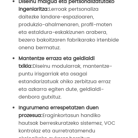
Diseinu malgua eta pertsonalizatutako
ingeniaritza:
Lerroak pertsonaliza
daitezke landare-espazioaren,
produkzio-ahalmenaren, profil-moten
eta estaldura-eskakizunen arabera,
bezero bakoitzaren fabrikarako irtenbide
onena bermatuz.
Mantentze erraza eta geldialdi
txikia:
Diseinu modularrak, mantentze-
puntu irisgarriak eta osagai
estandarizatuak ohiko zerbitzua erraz
eta azkarra egiten dute, geldialdi-
denbora gutxituz.
Ingurumena errespetatzen duen
prozesua:
Eraginkortasun handiko
hautsak berreskuratzeko sistemez, VOC
kontrolaz eta aurretratamendu