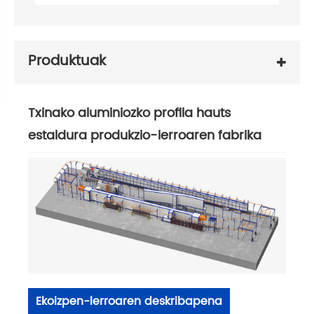
Produktuak
Txinako aluminiozko profila hauts
estaldura produkzio-lerroaren fabrika
Ekoizpen-lerroaren deskribapena