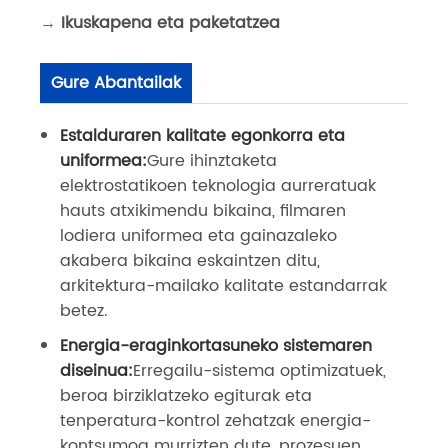
→
Ikuskapena eta paketatzea
Gure Abantailak
Estalduraren kalitate egonkorra eta
uniformea:
Gure ihinztaketa
elektrostatikoen teknologia aurreratuak
hauts atxikimendu bikaina, filmaren
lodiera uniformea ​​eta gainazaleko
akabera bikaina eskaintzen ditu,
arkitektura-mailako kalitate estandarrak
betez.
Energia-eraginkortasuneko sistemaren
diseinua:
Erregailu-sistema optimizatuek,
beroa birziklatzeko egiturak eta
tenperatura-kontrol zehatzak energia-
kontsumoa murrizten dute, prozesuen