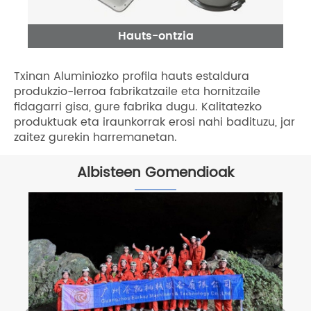
Hauts-ontzia
Txinan Aluminiozko profila hauts estaldura
produkzio-lerroa fabrikatzaile eta hornitzaile
fidagarri gisa, gure fabrika dugu. Kalitatezko
produktuak eta iraunkorrak erosi nahi badituzu, jar
zaitez gurekin harremanetan.
Albisteen Gomendioak