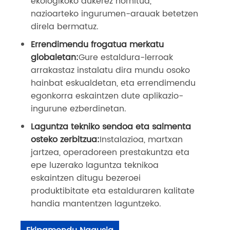
ekologikoko aukerez hornitua,
nazioarteko ingurumen-arauak betetzen
direla bermatuz.
Errendimendu frogatua merkatu
globaletan:
Gure estaldura-lerroak
arrakastaz instalatu dira mundu osoko
hainbat eskualdetan, eta errendimendu
egonkorra eskaintzen dute aplikazio-
ingurune ezberdinetan.
Laguntza tekniko sendoa eta salmenta
osteko zerbitzua:
Instalazioa, martxan
jartzea, operadoreen prestakuntza eta
epe luzerako laguntza teknikoa
eskaintzen ditugu bezeroei
produktibitate eta estalduraren kalitate
handia mantentzen laguntzeko.