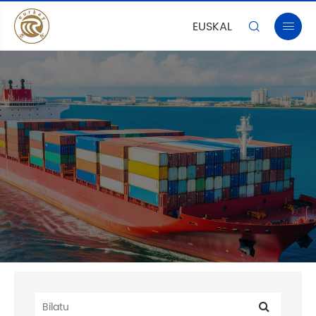
EUSKAL

